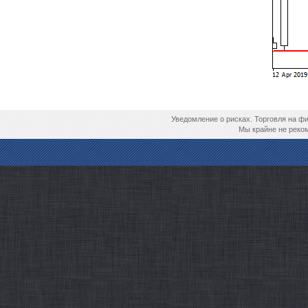
Комментариев пока нет.
Отзывов пока нет...
Опубликована ве
Уведомление о рисках. Торговля на ф
Мы крайне не реком
Оставить отзыв