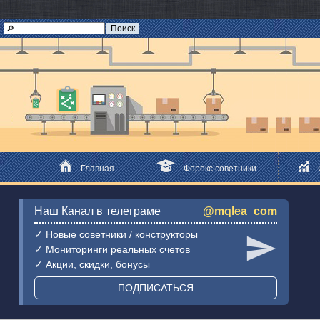
Главная
Форекс советники
Наш Канал в телеграме
@mqlea_com
✓ Новые советники / конструкторы
✓ Мониторинги реальных счетов
✓ Акции, скидки, бонусы
ПОДПИСАТЬСЯ