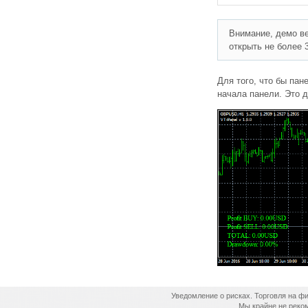
Внимание, демо ве
открыть не более 
Для того, что бы пан
начала панели. Это 
Опубликована ве
Сп
#1
Александр
Jora999
Уведомление о рисках. Торговля на ф
Мы крайне не реком
пр