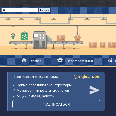
Главная
Форекс советники
Наш Канал в телеграме
@mqlea_com
✓ Новые советники / конструкторы
✓ Мониторинги реальных счетов
✓ Акции, скидки, бонусы
ПОДПИСАТЬСЯ